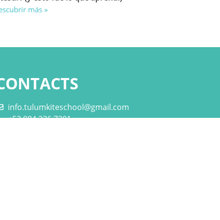
escubrir más »
CONTACTS
info.tulumkiteschool@gmail.com
+52 984 236 7201
Carr. Tulum-Boca Paila Km 6.2, Tulum
Beach, 77760 Tulum, Q.R., Mexico