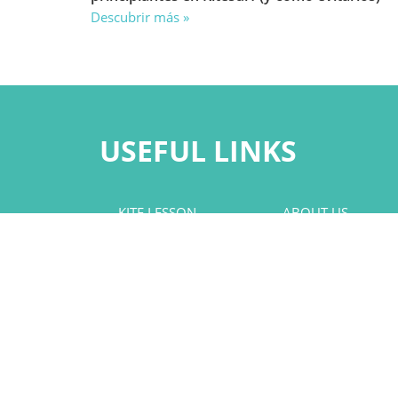
Descubrir más »
USEFUL LINKS
KITE LESSON
ABOUT US
KITE RENTAL
FAQ
WATER ACTIVITIES
CONTACTS